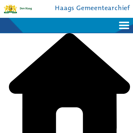
Haags Gemeentearchief
Home
Nieuws
Ontdek de stad
De studiezaal
Bronnen en collecties
Over ons
Contact