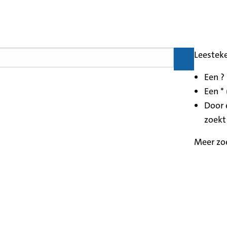
Leestek
Een ?
Een * 
Door 
zoekt
Meer zo