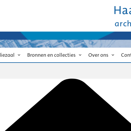
Ha
arc
diezaal
Bronnen en collecties
Over ons
Con