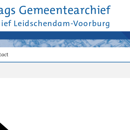
ags Gemeentearchief
hief Leidschendam-Voorburg
tact