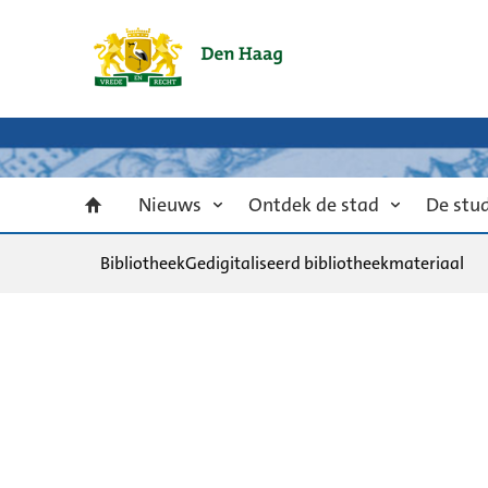
Nieuws
Ontdek de stad
De stu
Bibliotheek
Gedigitaliseerd bibliotheekmateriaal