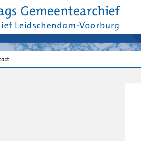
ags Gemeentearchief
hief Leidschendam-Voorburg
tact