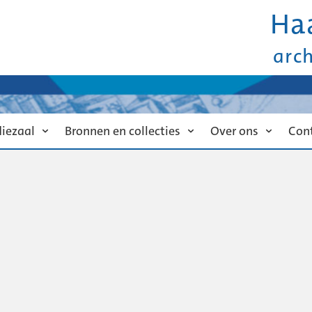
Ha
arc
diezaal
Bronnen en collecties
Over ons
Con