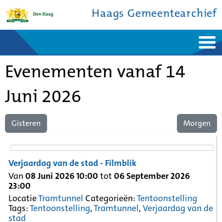
Haags Gemeentearchief
Home
Nieuws
Evenementen vanaf 14
Ontdek de stad
De studiezaal
Bronnen en collecties
Over ons
Contact
Juni 2026
Gisteren
Morgen
Verjaardag van de stad - Filmblik
Van
08 Juni 2026 10:00
tot
06 September 2026
23:00
Locatie
Tramtunnel
Categorieën:
Tentoonstelling
Tags:
Tentoonstelling
,
Tramtunnel
,
Verjaardag van de
stad