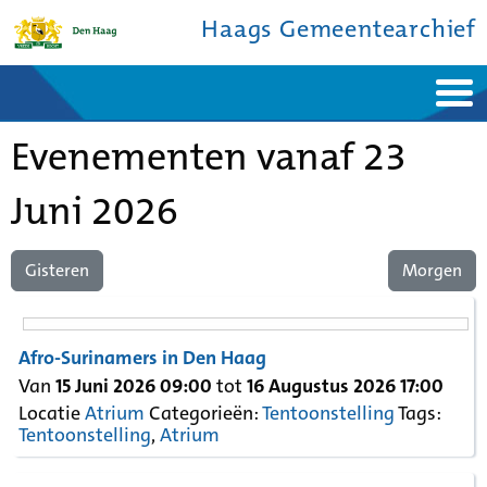
Haags Gemeentearchief
Home
Nieuws
Evenementen vanaf 23
Ontdek de stad
De studiezaal
Bronnen en collecties
Over ons
Contact
Juni 2026
Gisteren
Morgen
Afro-Surinamers in Den Haag
Van
15 Juni 2026 09:00
tot
16 Augustus 2026 17:00
Locatie
Atrium
Categorieën:
Tentoonstelling
Tags:
Tentoonstelling
,
Atrium