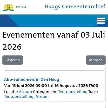
Haags Gemeentearchief
Home
Nieuws
Evenementen vanaf 03 Juli
Ontdek de stad
De studiezaal
Bronnen en collecties
Over ons
Contact
2026
Gisteren
Morgen
Afro-Surinamers in Den Haag
Van
15 Juni 2026 09:00
tot
16 Augustus 2026 17:00
Locatie
Atrium
Categorieën:
Tentoonstelling
Tags:
Tentoonstelling
,
Atrium