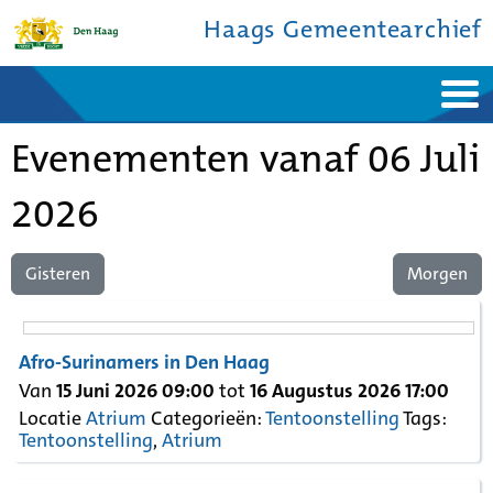
Haags Gemeentearchief
Home
Nieuws
Evenementen vanaf 06 Juli
Ontdek de stad
De studiezaal
Bronnen en collecties
Over ons
Contact
2026
Gisteren
Morgen
Afro-Surinamers in Den Haag
Van
15 Juni 2026 09:00
tot
16 Augustus 2026 17:00
Locatie
Atrium
Categorieën:
Tentoonstelling
Tags:
Tentoonstelling
,
Atrium