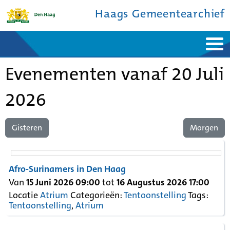
Haags Gemeentearchief
Home
Nieuws
Evenementen vanaf 20 Juli
Ontdek de stad
De studiezaal
Bronnen en collecties
Over ons
Contact
2026
Gisteren
Morgen
Afro-Surinamers in Den Haag
Van
15 Juni 2026 09:00
tot
16 Augustus 2026 17:00
Locatie
Atrium
Categorieën:
Tentoonstelling
Tags:
Tentoonstelling
,
Atrium