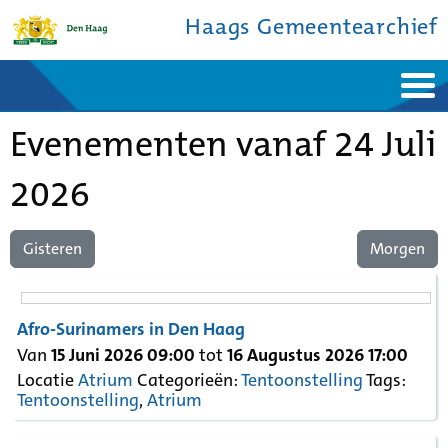
Haags Gemeentearchief
Home
Nieuws
Evenementen vanaf 24 Juli
Ontdek de stad
De studiezaal
Bronnen en collecties
Over ons
Contact
2026
Gisteren
Morgen
Afro-Surinamers in Den Haag
Van
15 Juni 2026 09:00
tot
16 Augustus 2026 17:00
Locatie
Atrium
Categorieën:
Tentoonstelling
Tags:
Tentoonstelling
,
Atrium