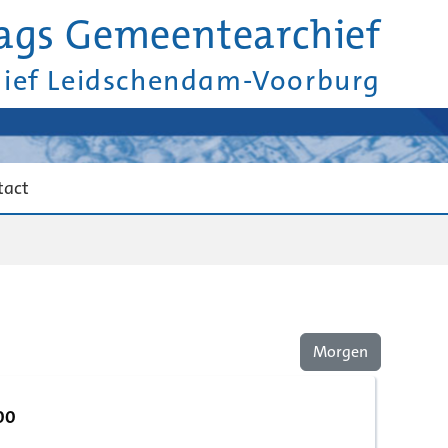
ags Gemeentearchief
hief Leidschendam-Voorburg
tact
Morgen
00