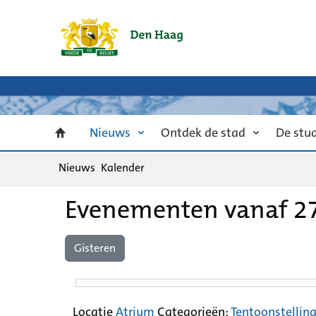
Nieuws
Ontdek de stad
De stu
Nieuws
Kalender
Evenementen vanaf 27
Gisteren
Locatie
Atrium
Categorieën:
Tentoonstellin