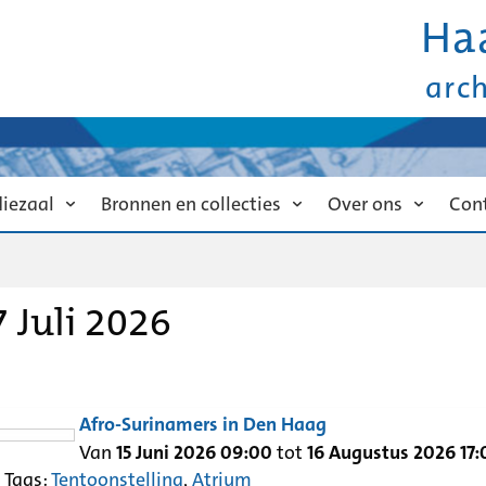
Ha
arc
diezaal
Bronnen en collecties
Over ons
Con
 Juli 2026
Afro-Surinamers in Den Haag
Van
15 Juni 2026 09:00
tot
16 Augustus 2026 17:
g
Tags:
Tentoonstelling
,
Atrium