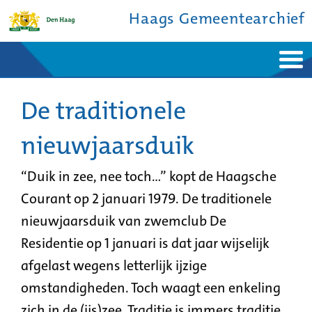
Haags Gemeentearchief
Home
Nieuws
Ontdek de stad
De traditionele
De studiezaal
Bronnen en collecties
Over ons
Contact
nieuwjaarsduik
“Duik in zee, nee toch…” kopt de Haagsche
Courant op 2 januari 1979. De traditionele
nieuwjaarsduik van zwemclub De
Residentie op 1 januari is dat jaar wijselijk
afgelast wegens letterlijk ijzige
omstandigheden. Toch waagt een enkeling
zich in de (ijs)zee. Traditie is immers traditie.