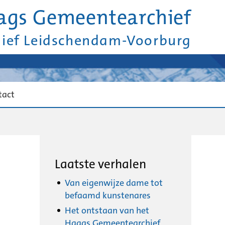
ags Gemeentearchief
hief Leidschendam-Voorburg
tact
Laatste verhalen
Van eigenwijze dame tot
befaamd kunstenares
Het ontstaan van het
Haags Gemeentearchief