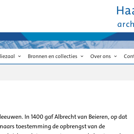
Ha
arc
diezaal
Bronnen en collecties
Over ons
Con
eeuwen. In 1400 gaf Albrecht van Beieren, op dat
naars toestemming de opbrengst van de