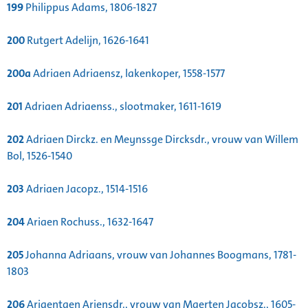
199
Philippus Adams, 1806-1827
200
Rutgert Adelijn, 1626-1641
200a
Adriaen Adriaensz, lakenkoper, 1558-1577
201
Adriaen Adriaenss., slootmaker, 1611-1619
202
Adriaen Dirckz. en Meynssge Dircksdr., vrouw van Willem
Bol, 1526-1540
203
Adriaen Jacopz., 1514-1516
204
Ariaen Rochuss., 1632-1647
205
Johanna Adriaans, vrouw van Johannes Boogmans, 1781-
1803
206
Ariaentgen Ariensdr., vrouw van Maerten Jacobsz., 1605-