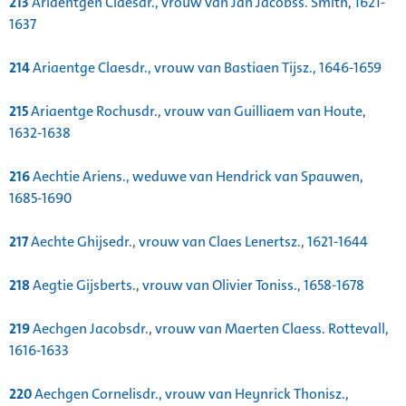
213
Ariaentgen Claesdr., vrouw van Jan Jacobss. Smith, 1621-
1637
214
Ariaentge Claesdr., vrouw van Bastiaen Tijsz., 1646-1659
215
Ariaentge Rochusdr., vrouw van Guilliaem van Houte,
1632-1638
216
Aechtie Ariens., weduwe van Hendrick van Spauwen,
1685-1690
217
Aechte Ghijsedr., vrouw van Claes Lenertsz., 1621-1644
218
Aegtie Gijsberts., vrouw van Olivier Toniss., 1658-1678
219
Aechgen Jacobsdr., vrouw van Maerten Claess. Rottevall,
1616-1633
220
Aechgen Cornelisdr., vrouw van Heynrick Thonisz.,