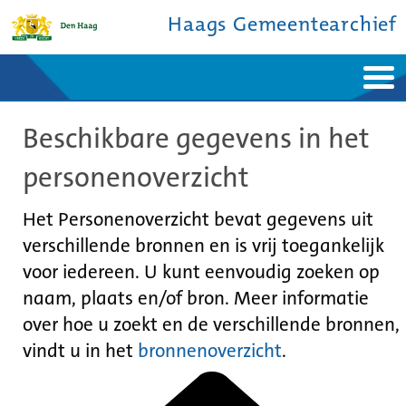
Haags Gemeentearchief
Home
Nieuws
Beschikbare gegevens in het
Ontdek de stad
De studiezaal
Bronnen en collecties
Over ons
personenoverzicht
Contact
Het Personenoverzicht bevat gegevens uit
verschillende bronnen en is vrij toegankelijk
voor iedereen. U kunt eenvoudig zoeken op
naam, plaats en/of bron. Meer informatie
over hoe u zoekt en de verschillende bronnen,
vindt u in het
bronnenoverzicht
.