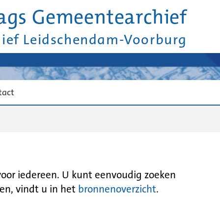
ags Gemeentearchief
hief Leidschendam-Voorburg
tact
 voor iedereen. U kunt eenvoudig zoeken
en, vindt u in het
bronnenoverzicht
.