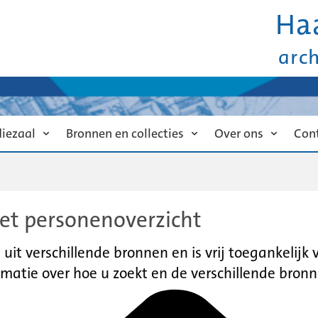
Ha
arc
diezaal
Bronnen en collecties
Over ons
Con
et personenoverzicht
it verschillende bronnen en is vrij toegankelijk
matie over hoe u zoekt en de verschillende bronn