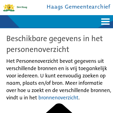
Haags Gemeentearchief
Home
Nieuws
Beschikbare gegevens in het
Ontdek de stad
De studiezaal
Bronnen en collecties
Over ons
personenoverzicht
Contact
Het Personenoverzicht bevat gegevens uit
verschillende bronnen en is vrij toegankelijk
voor iedereen. U kunt eenvoudig zoeken op
naam, plaats en/of bron. Meer informatie
over hoe u zoekt en de verschillende bronnen,
vindt u in het
bronnenoverzicht
.