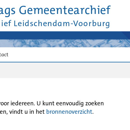
ags Gemeentearchief
hief Leidschendam-Voorburg
tact
 voor iedereen. U kunt eenvoudig zoeken
en, vindt u in het
bronnenoverzicht
.