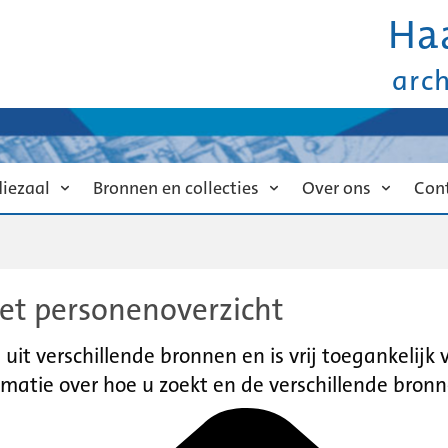
Ha
arc
diezaal
Bronnen en collecties
Over ons
Con
et personenoverzicht
it verschillende bronnen en is vrij toegankelijk
matie over hoe u zoekt en de verschillende bronn