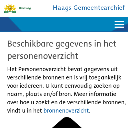
Haags Gemeentearchief
Home
Nieuws
Beschikbare gegevens in het
Ontdek de stad
De studiezaal
Bronnen en collecties
Over ons
personenoverzicht
Contact
Het Personenoverzicht bevat gegevens uit
verschillende bronnen en is vrij toegankelijk
voor iedereen. U kunt eenvoudig zoeken op
naam, plaats en/of bron. Meer informatie
over hoe u zoekt en de verschillende bronnen,
vindt u in het
bronnenoverzicht
.