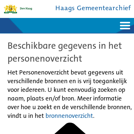
Haags Gemeentearchief
Home
Nieuws
Beschikbare gegevens in het
Ontdek de stad
De studiezaal
Bronnen en collecties
Over ons
personenoverzicht
Contact
Het Personenoverzicht bevat gegevens uit
verschillende bronnen en is vrij toegankelijk
voor iedereen. U kunt eenvoudig zoeken op
naam, plaats en/of bron. Meer informatie
over hoe u zoekt en de verschillende bronnen,
vindt u in het
bronnenoverzicht
.