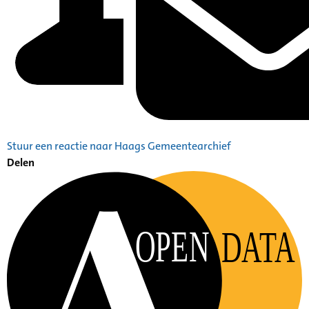
Stuur een reactie naar Haags Gemeentearchief
Delen
OPEN
DATA