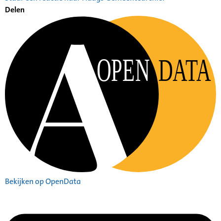
Delen
OPEN
DATA
Bekijken op OpenData