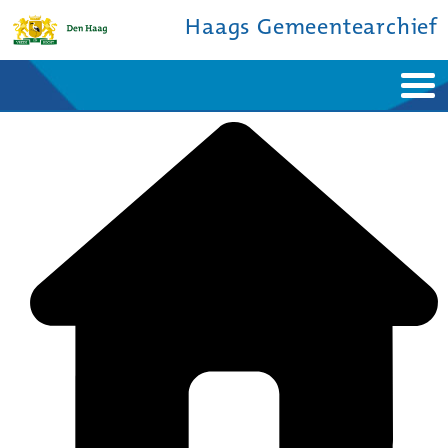
Haags Gemeentearchief
Home
Nieuws
Ontdek de stad
De studiezaal
Bronnen en collecties
Over ons
Contact