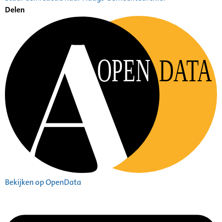
Delen
OPEN
DATA
Bekijken op OpenData