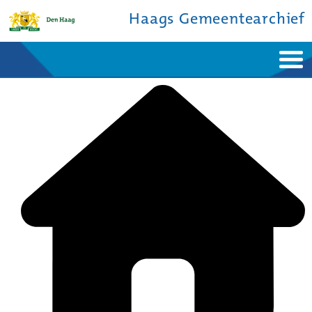
Haags Gemeentearchief
Home
Nieuws
Ontdek de stad
De studiezaal
Bronnen en collecties
Over ons
Contact