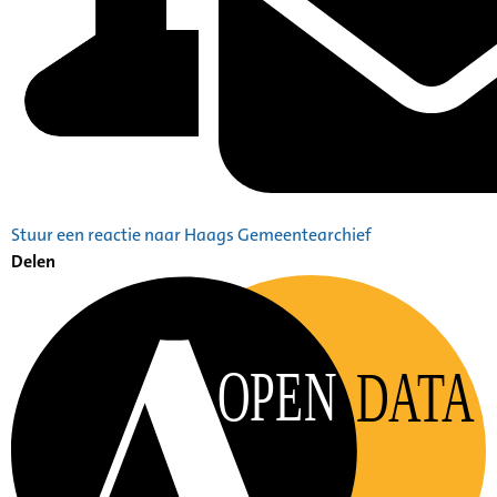
Stuur een reactie naar Haags Gemeentearchief
Delen
OPEN
DATA