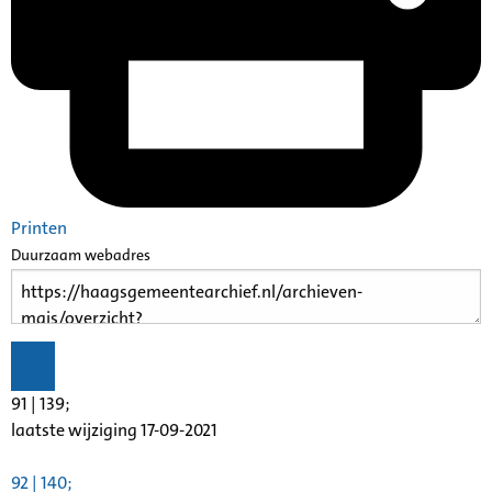
Printen
Duurzaam webadres
91 | 139;
laatste wijziging 17-09-2021
92 | 140;