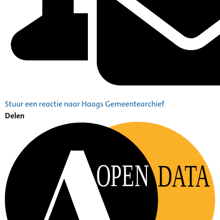
Stuur een reactie naar Haags Gemeentearchief
Delen
OPEN
DATA