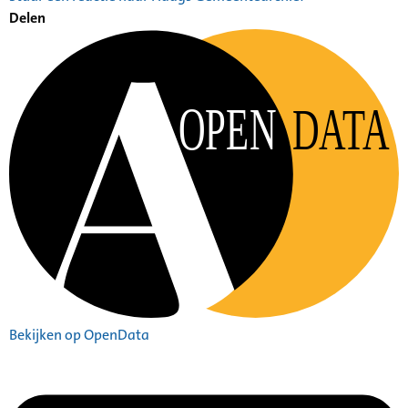
Delen
OPEN
DATA
Bekijken op OpenData