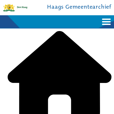
Haags Gemeentearchief
Home
Nieuws
Ontdek de stad
De studiezaal
Bronnen en collecties
Over ons
Contact