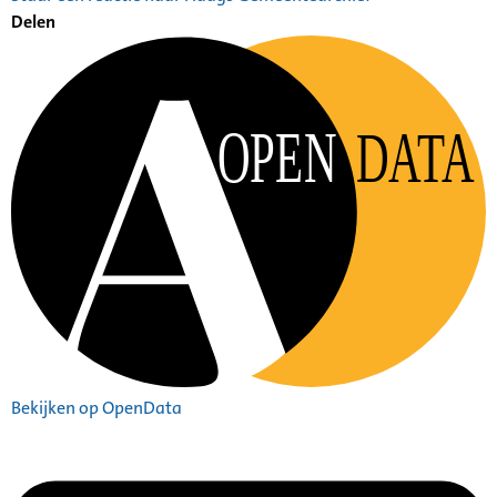
Delen
OPEN
DATA
Bekijken op OpenData