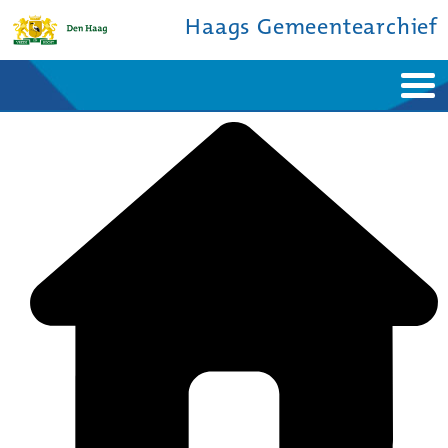
Haags Gemeentearchief
Home
Nieuws
Ontdek de stad
De studiezaal
Bronnen en collecties
Over ons
Contact