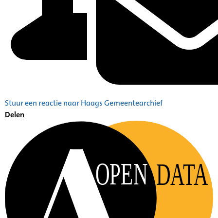
Stuur een reactie naar Haags Gemeentearchief
Delen
OPEN
DATA