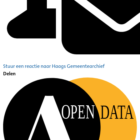
Stuur een reactie naar Haags Gemeentearchief
Delen
OPEN
DATA