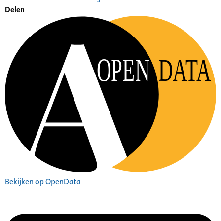
Delen
OPEN
DATA
Bekijken op OpenData