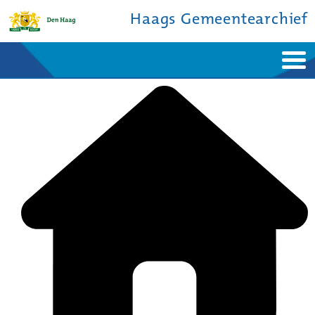
Haags Gemeentearchief
Home
Nieuws
Ontdek de stad
De studiezaal
Bronnen en collecties
Over ons
Contact