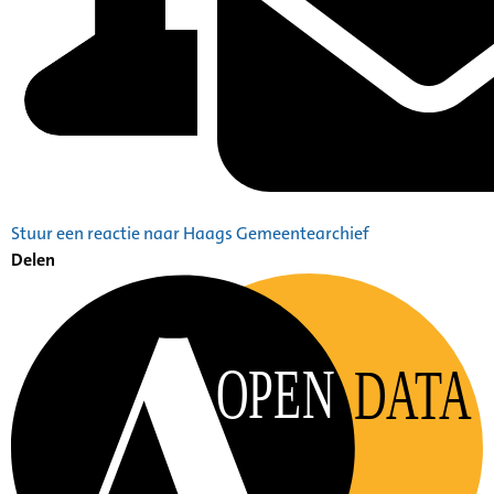
Stuur een reactie naar Haags Gemeentearchief
Delen
OPEN
DATA