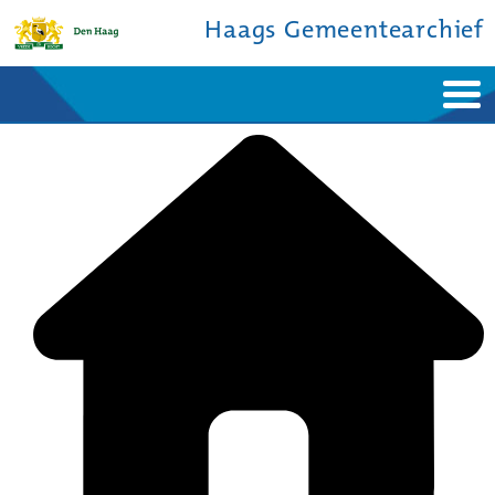
Haags Gemeentearchief
Home
Nieuws
Ontdek de stad
De studiezaal
Bronnen en collecties
Over ons
Contact