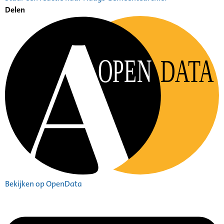
Delen
OPEN
DATA
Bekijken op OpenData