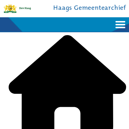
Haags Gemeentearchief
Home
Nieuws
Ontdek de stad
De studiezaal
Bronnen en collecties
Over ons
Contact