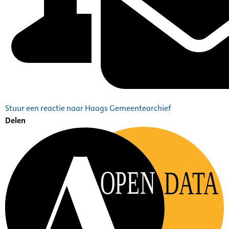
Stuur een reactie naar Haags Gemeentearchief
Delen
OPEN
DATA