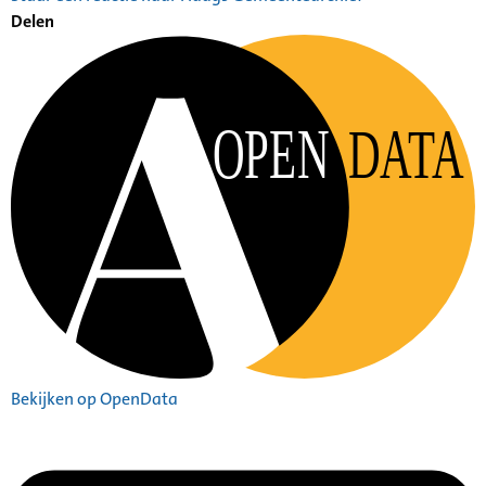
Delen
OPEN
DATA
Bekijken op OpenData