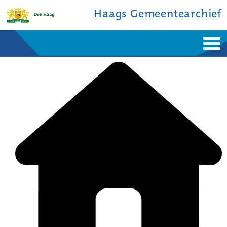
Haags Gemeentearchief
Home
Nieuws
Ontdek de stad
De studiezaal
Bronnen en collecties
Over ons
Contact