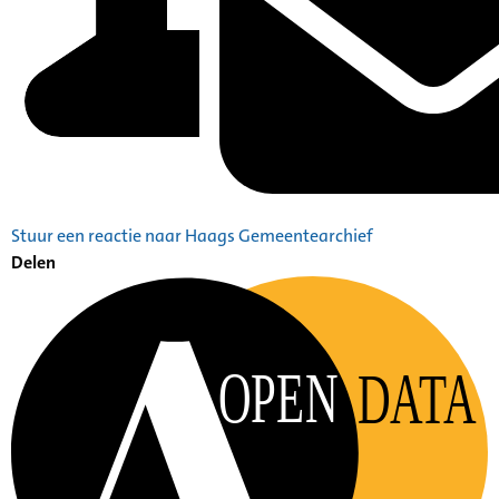
Stuur een reactie naar Haags Gemeentearchief
Delen
OPEN
DATA