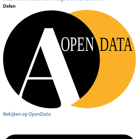
Delen
OPEN
DATA
Bekijken op OpenData