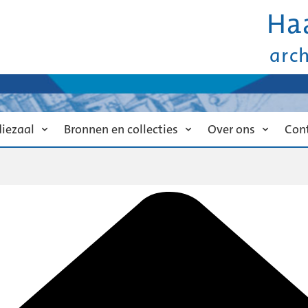
Ha
arc
diezaal
Bronnen en collecties
Over ons
Con