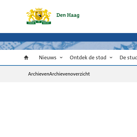
Nieuws
Ontdek de stad
De stu
Archieven
Archievenoverzicht