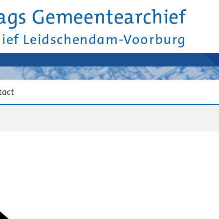
ags Gemeentearchief
hief Leidschendam-Voorburg
tact