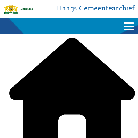
Haags Gemeentearchief
Home
Nieuws
Ontdek de stad
De studiezaal
Bronnen en collecties
Over ons
Contact