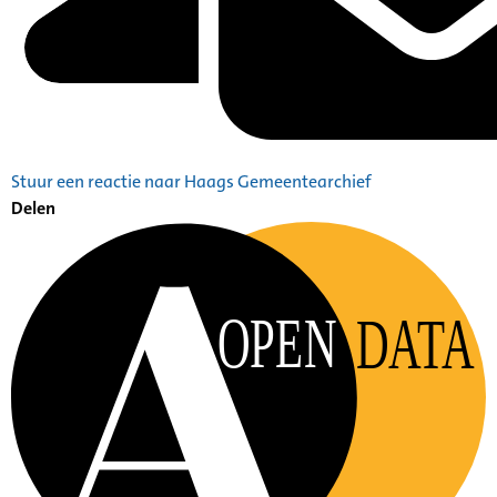
Stuur een reactie naar Haags Gemeentearchief
Delen
OPEN
DATA