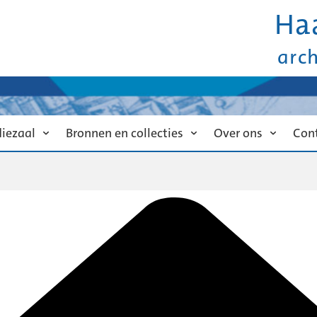
Ha
arc
diezaal
Bronnen en collecties
Over ons
Con