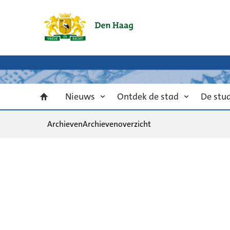
Nieuws
Ontdek de stad
De stu
Archieven
Archievenoverzicht