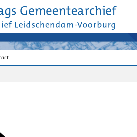
ags Gemeentearchief
hief Leidschendam-Voorburg
tact