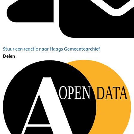
Stuur een reactie naar Haags Gemeentearchief
Delen
OPEN
DATA