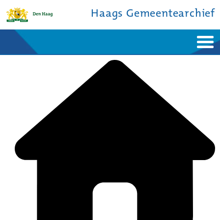
Haags Gemeentearchief
Home
Nieuws
Ontdek de stad
De studiezaal
Bronnen en collecties
Over ons
Contact