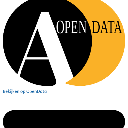
OPEN
DATA
Bekijken op OpenData