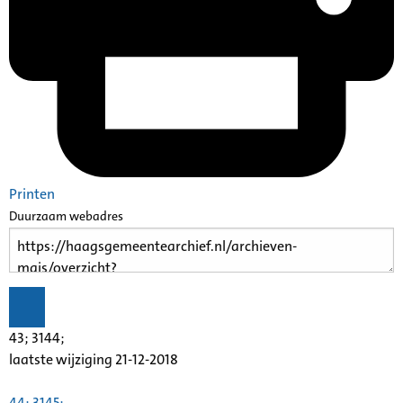
Printen
Duurzaam webadres
43; 3144;
laatste wijziging 21-12-2018
44; 3145;