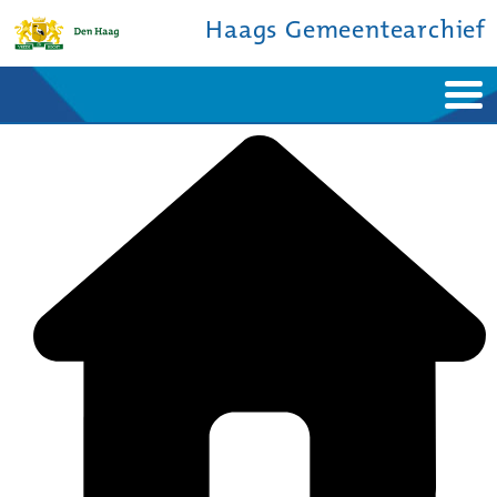
Haags Gemeentearchief
Home
Nieuws
Ontdek de stad
De studiezaal
Bronnen en collecties
Over ons
Contact