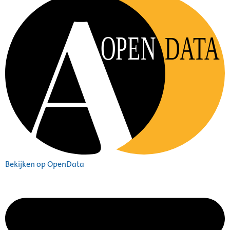
OPEN
DATA
Bekijken op OpenData