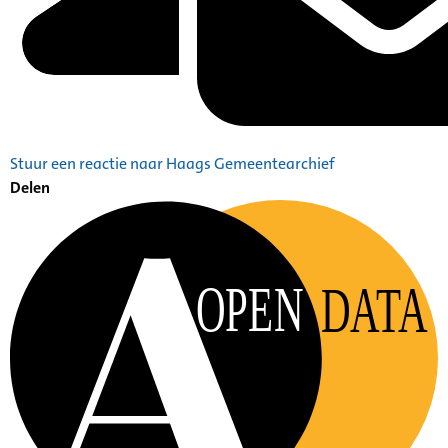
Stuur een reactie naar Haags Gemeentearchief
Delen
OPEN
DATA