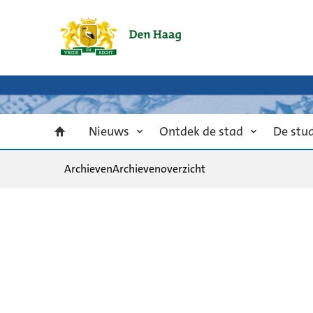
Nieuws
Ontdek de stad
De stu
Archieven
Archievenoverzicht