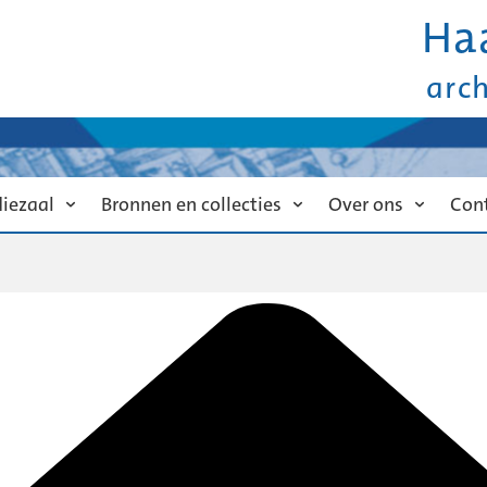
Ha
arc
diezaal
Bronnen en collecties
Over ons
Con