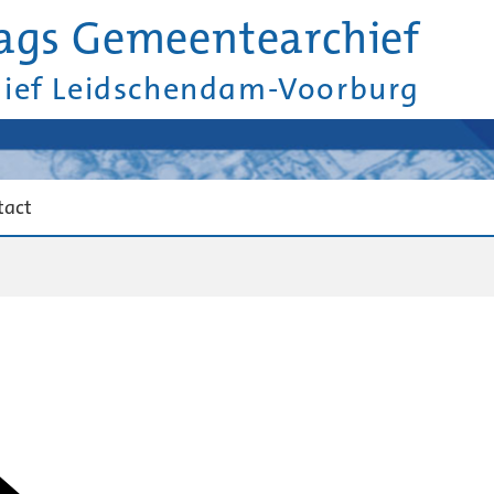
ags Gemeentearchief
hief Leidschendam-Voorburg
tact