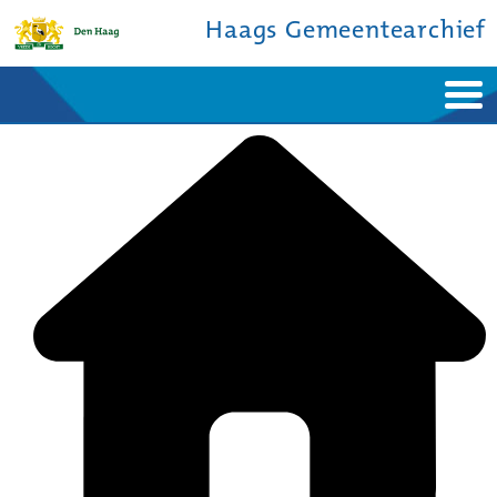
Haags Gemeentearchief
Home
Nieuws
Ontdek de stad
De studiezaal
Bronnen en collecties
Over ons
Contact