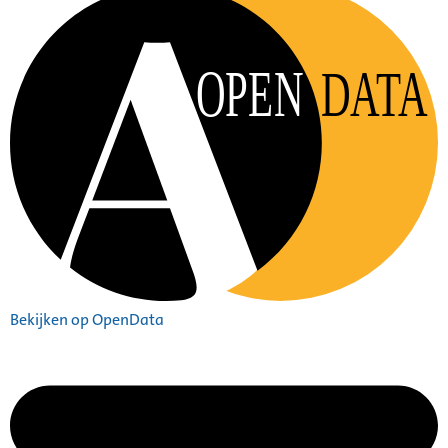
OPEN
DATA
Bekijken op OpenData