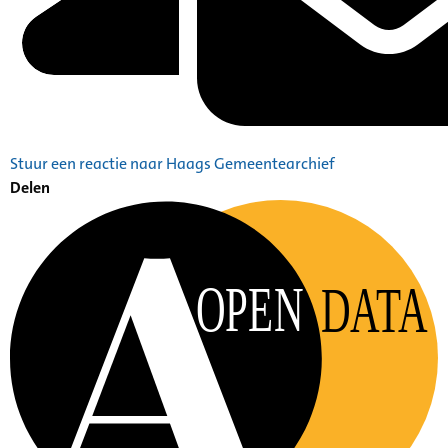
Stuur een reactie naar Haags Gemeentearchief
Delen
OPEN
DATA