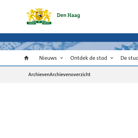
Nieuws
Ontdek de stad
De stu
Archieven
Archievenoverzicht