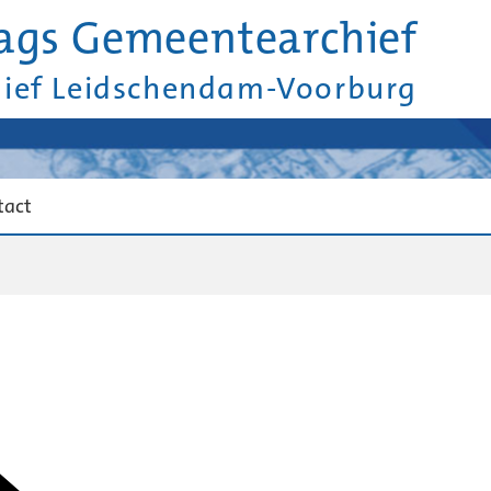
ags Gemeentearchief
hief Leidschendam-Voorburg
tact