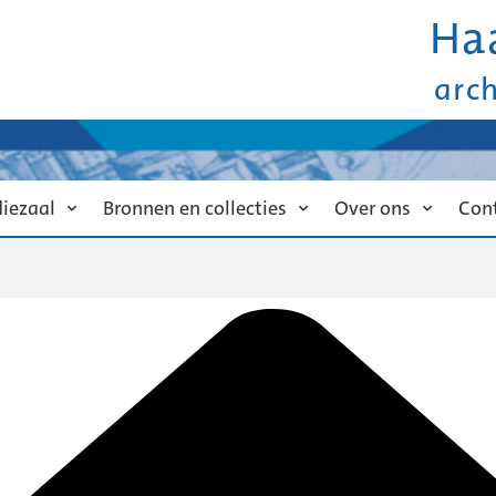
Ha
arc
diezaal
Bronnen en collecties
Over ons
Con