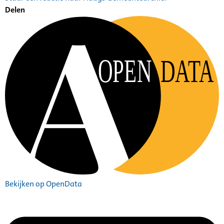
Delen
OPEN
DATA
Bekijken op OpenData