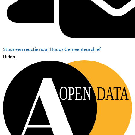
Stuur een reactie naar Haags Gemeentearchief
Delen
OPEN
DATA