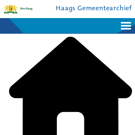
Haags Gemeentearchief
Home
Nieuws
Ontdek de stad
De studiezaal
Bronnen en collecties
Over ons
Contact