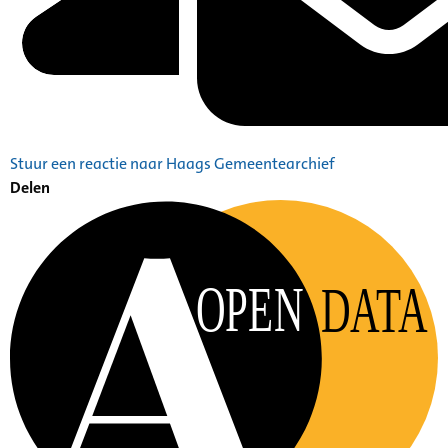
Stuur een reactie naar Haags Gemeentearchief
Delen
OPEN
DATA