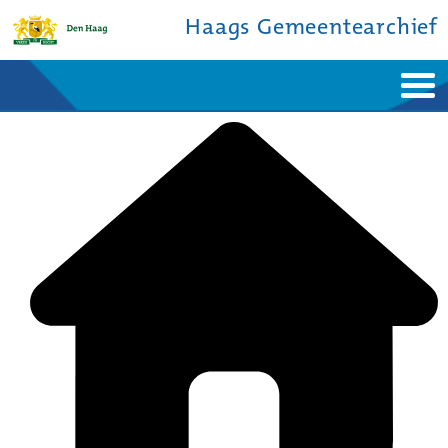
Haags Gemeentearchief
Home
Nieuws
Ontdek de stad
De studiezaal
Bronnen en collecties
Over ons
Contact