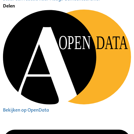
Delen
OPEN
DATA
Bekijken op OpenData