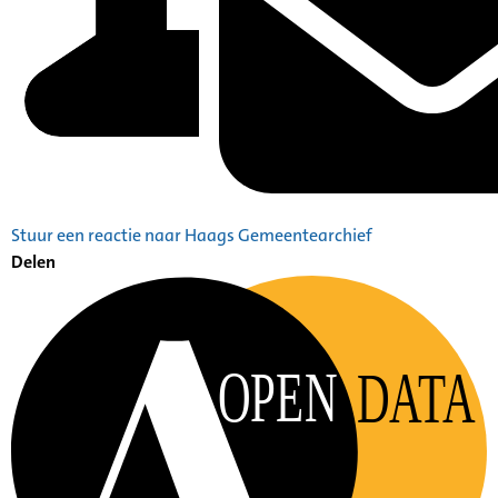
Stuur een reactie naar Haags Gemeentearchief
Delen
OPEN
DATA