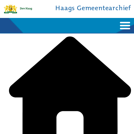
Haags Gemeentearchief
Home
Nieuws
Ontdek de stad
De studiezaal
Bronnen en collecties
Over ons
Contact