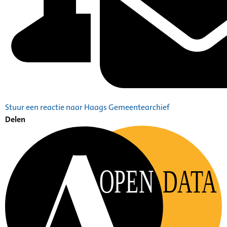
Stuur een reactie naar Haags Gemeentearchief
Delen
OPEN
DATA