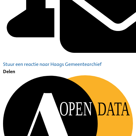
Stuur een reactie naar Haags Gemeentearchief
Delen
OPEN
DATA