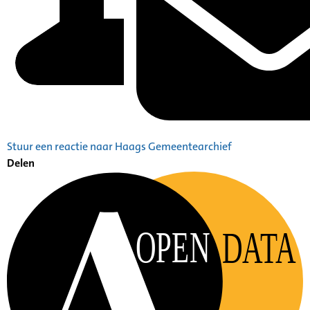
Stuur een reactie naar Haags Gemeentearchief
Delen
OPEN
DATA