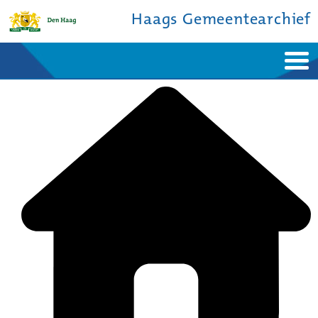
Haags Gemeentearchief
Home
Nieuws
Ontdek de stad
De studiezaal
Bronnen en collecties
Over ons
Contact