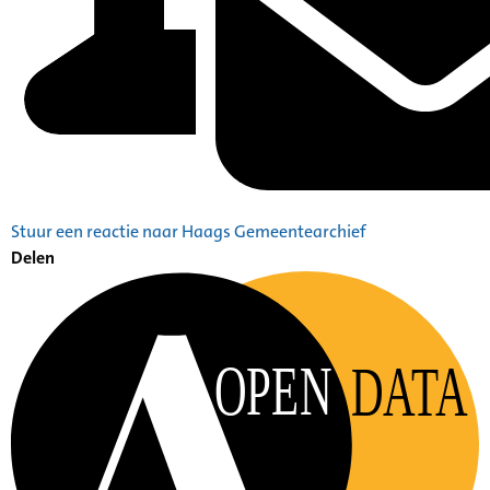
Stuur een reactie naar Haags Gemeentearchief
Delen
OPEN
DATA