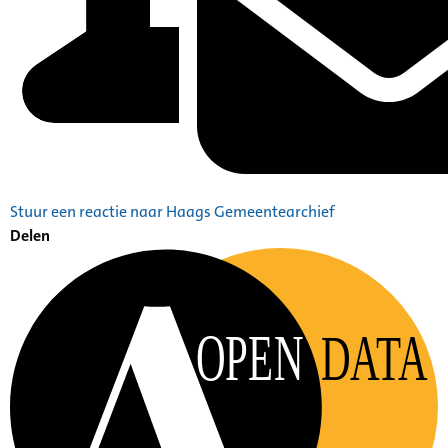
Stuur een reactie naar Haags Gemeentearchief
Delen
OPEN
DATA