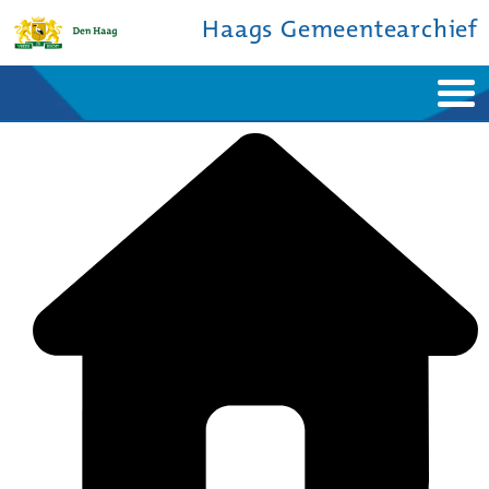
Haags Gemeentearchief
Home
Nieuws
Ontdek de stad
De studiezaal
Bronnen en collecties
Over ons
Contact