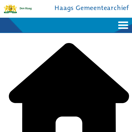
Haags Gemeentearchief
Home
Nieuws
Ontdek de stad
De studiezaal
Bronnen en collecties
Over ons
Contact