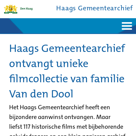
Haags Gemeentearchief
Home
Nieuws
Ontdek de stad
Haags Gemeentearchief
De studiezaal
Bronnen en collecties
Over ons
Contact
ontvangt unieke
filmcollectie van familie
Van den Dool
Het Haags Gemeentearchief heeft een
bijzondere aanwinst ontvangen. Maar
liefst 117 historische films met bijbehorende