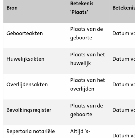
Betekenis
Bron
Betekenis
'Plaats'
Plaats van de
Geboorteakten
Datum van
geboorte
Plaats van het
Huwelijksakten
Datum van
huwelijk
Plaats van het
Overlijdensakten
Datum van
overlijden
Plaats van de
Bevolkingsregister
Datum van
geboorte
Repertoria notariële
Altijd 's-
Datum van