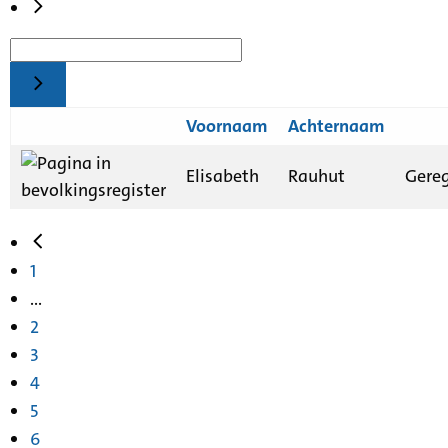
Voornaam
Achternaam
Elisabeth
Rauhut
Gereg
1
...
2
3
4
5
6