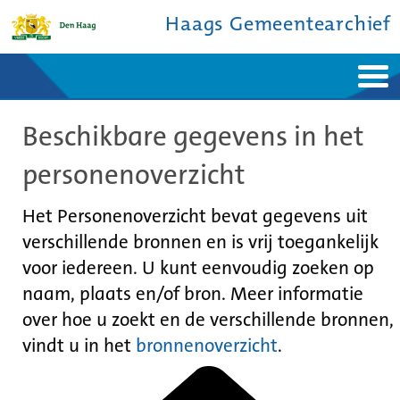
Haags Gemeentearchief
Home
Nieuws
Beschikbare gegevens in het
Ontdek de stad
De studiezaal
Bronnen en collecties
Over ons
personenoverzicht
Contact
Het Personenoverzicht bevat gegevens uit
verschillende bronnen en is vrij toegankelijk
voor iedereen. U kunt eenvoudig zoeken op
naam, plaats en/of bron. Meer informatie
over hoe u zoekt en de verschillende bronnen,
vindt u in het
bronnenoverzicht
.