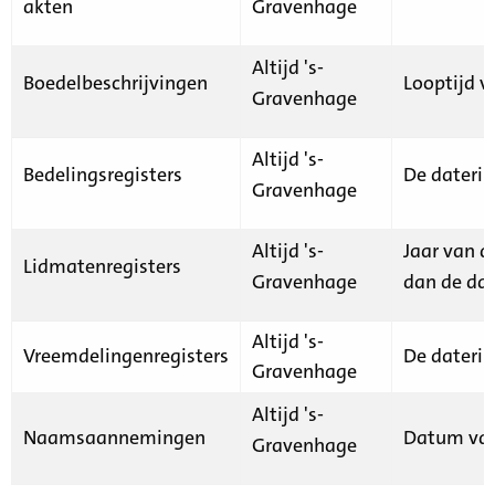
akten
Gravenhage
Altijd 's-
Boedelbeschrijvingen
Looptijd v
Gravenhage
Altijd 's-
Bedelingsregisters
De daterin
Gravenhage
Altijd 's-
Jaar van d
Lidmatenregisters
Gravenhage
dan de dat
Altijd 's-
Vreemdelingenregisters
De daterin
Gravenhage
Altijd 's-
Naamsaannemingen
Datum van
Gravenhage