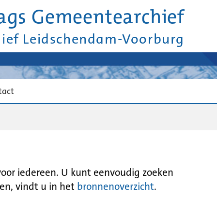
ags Gemeentearchief
hief Leidschendam-Voorburg
tact
 voor iedereen. U kunt eenvoudig zoeken
en, vindt u in het
bronnenoverzicht
.