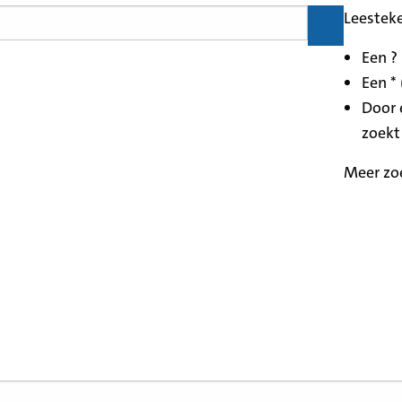
Leestek
Een ?
Een * 
Door 
zoekt
Meer zo