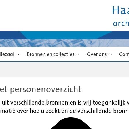
Ha
arc
diezaal
Bronnen en collecties
Over ons
Con
et personenoverzicht
it verschillende bronnen en is vrij toegankelijk
matie over hoe u zoekt en de verschillende bronn