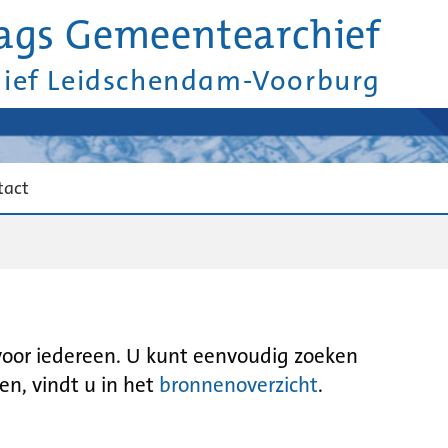
ags Gemeentearchief
hief Leidschendam-Voorburg
tact
 voor iedereen. U kunt eenvoudig zoeken
en, vindt u in het
bronnenoverzicht
.