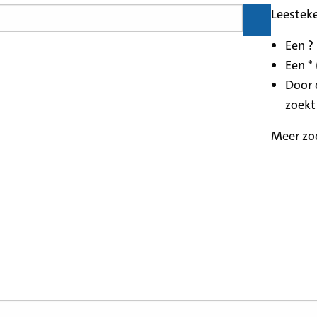
Leestek
Een ?
Een * 
Door 
zoekt
Meer zo