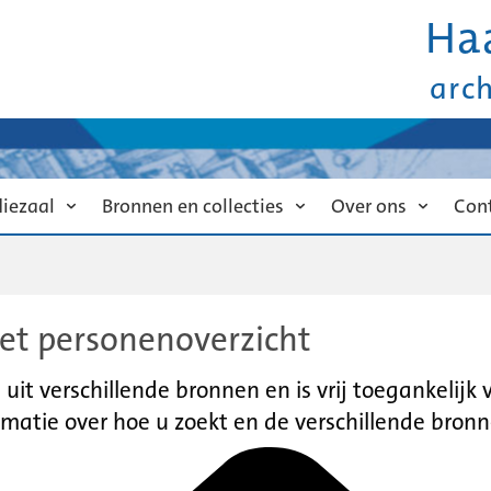
Ha
arc
diezaal
Bronnen en collecties
Over ons
Con
et personenoverzicht
it verschillende bronnen en is vrij toegankelijk
matie over hoe u zoekt en de verschillende bronn