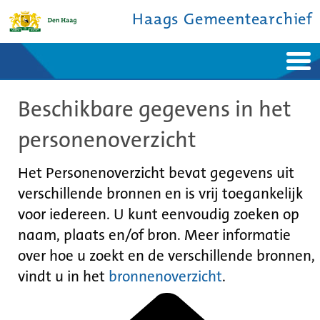
Haags Gemeentearchief
Home
Nieuws
Beschikbare gegevens in het
Ontdek de stad
De studiezaal
Bronnen en collecties
Over ons
personenoverzicht
Contact
Het Personenoverzicht bevat gegevens uit
verschillende bronnen en is vrij toegankelijk
voor iedereen. U kunt eenvoudig zoeken op
naam, plaats en/of bron. Meer informatie
over hoe u zoekt en de verschillende bronnen,
vindt u in het
bronnenoverzicht
.