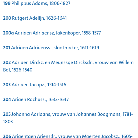
199
Philippus Adams, 1806-1827
200
Rutgert Adelijn, 1626-1641
200a
Adriaen Adriaensz, lakenkoper, 1558-1577
201
Adriaen Adriaenss., slootmaker, 1611-1619
202
Adriaen Dirckz. en Meynssge Dircksdr., vrouw van Willem
Bol, 1526-1540
203
Adriaen Jacopz., 1514-1516
204
Ariaen Rochuss., 1632-1647
205
Johanna Adriaans, vrouw van Johannes Boogmans, 1781-
1803
206
Ariaentgen Ariensdr., vrouw van Maerten Jacobsz., 1605-