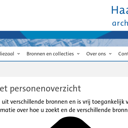
Ha
arc
diezaal
Bronnen en collecties
Over ons
Con
et personenoverzicht
it verschillende bronnen en is vrij toegankelijk
matie over hoe u zoekt en de verschillende bronn