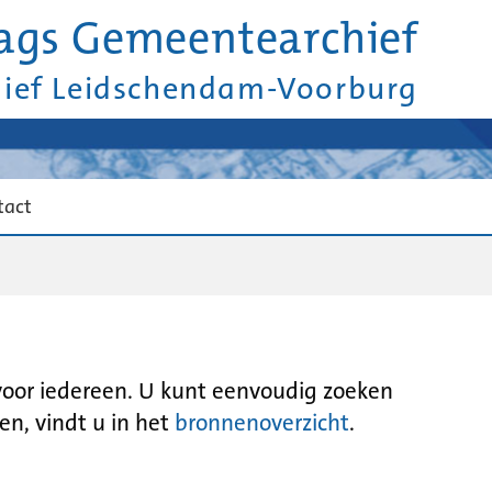
ags Gemeentearchief
hief Leidschendam-Voorburg
tact
 voor iedereen. U kunt eenvoudig zoeken
en, vindt u in het
bronnenoverzicht
.