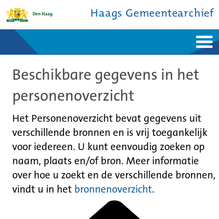
Haags Gemeentearchief
Home
Nieuws
Beschikbare gegevens in het
Ontdek de stad
De studiezaal
Bronnen en collecties
Over ons
personenoverzicht
Contact
Het Personenoverzicht bevat gegevens uit
verschillende bronnen en is vrij toegankelijk
voor iedereen. U kunt eenvoudig zoeken op
naam, plaats en/of bron. Meer informatie
over hoe u zoekt en de verschillende bronnen,
vindt u in het
bronnenoverzicht
.