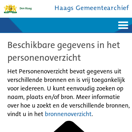
Haags Gemeentearchief
Home
Nieuws
Beschikbare gegevens in het
Ontdek de stad
De studiezaal
Bronnen en collecties
Over ons
personenoverzicht
Contact
Het Personenoverzicht bevat gegevens uit
verschillende bronnen en is vrij toegankelijk
voor iedereen. U kunt eenvoudig zoeken op
naam, plaats en/of bron. Meer informatie
over hoe u zoekt en de verschillende bronnen,
vindt u in het
bronnenoverzicht
.